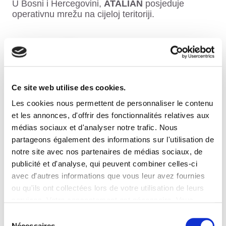
U Bosni i Hercegovini,
ATALIAN
posjeduje
operativnu mrežu na cijeloj teritoriji.
Ce site web utilise des cookies.
Les cookies nous permettent de personnaliser le contenu
et les annonces, d'offrir des fonctionnalités relatives aux
médias sociaux et d'analyser notre trafic. Nous
partageons également des informations sur l'utilisation de
ATALIAN GLOBAL SERVICES
notre site avec nos partenaires de médias sociaux, de
publicité et d'analyse, qui peuvent combiner celles-ci
U SVIJETU
avec d'autres informations que vous leur avez fournies
ou qu'ils ont collectées lors de votre utilisation de leurs
services. Votre consentement est nécessaire. Vous
pouvez le retirer à tout moment.
ATALIAN Global Services
je napravio vrlo
Sélection
progresivno širenje na internacionalnom nivou i
Nécessaires